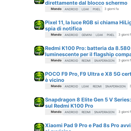
direttamente dal blocco schermo
Mondo
3 giorni fa
ANDROID
LEAK
PIXEL
Pixel 11, la luce RGB si chiama Hi
spia di notifica
Mondo
3 giorni 
ANDROID
GEMINI
LEAK
PIXEL
Redmi K100 Pro: batteria da 8.58
luminescente per il flagship compat
Mondo
3 giorni 
ANDROID
REDMI
SNAPDRAGON
POCO F9 Pro, F9 Ultra e X8 5G certif
è vicino
Mondo
3
ANDROID
LEAK
REDMI
SNAPDRAGON
Snapdragon 8 Elite Gen 5 V Series:
sul Redmi K100 Pro
Mondo
3 giorni 
ANDROID
REDMI
SNAPDRAGON
Xiaomi Pad 9 Pro e Pad 8s Pro avvist