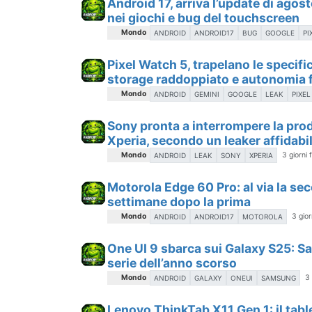
Android 17, arriva l’update di agosto
nei giochi e bug del touchscreen
Mondo
ANDROID
ANDROID17
BUG
GOOGLE
PI
Pixel Watch 5, trapelano le specif
storage raddoppiato e autonomia f
Mondo
ANDROID
GEMINI
GOOGLE
LEAK
PIXEL
Sony pronta a interrompere la produ
Xperia, secondo un leaker affidabi
Mondo
3 giorni 
ANDROID
LEAK
SONY
XPERIA
Motorola Edge 60 Pro: al via la se
settimane dopo la prima
Mondo
3 gior
ANDROID
ANDROID17
MOTOROLA
One UI 9 sbarca sui Galaxy S25: S
serie dell’anno scorso
Mondo
3 
ANDROID
GALAXY
ONEUI
SAMSUNG
Lenovo ThinkTab X11 Gen 1: il tabl