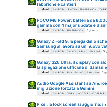
fabbriche e cantieri
Mondo
ANDROID
LENOVO
SNAPDRAGON
THINK
POCO M8 Power: batteria da 8.000
gamma con 4 major update e 6 ann
Mondo
3 giorni fa
ANDROID
SNAPDRAGON
Galaxy Z Fold 9, la piega dello sch
Samsung al lavoro su un nuovo ve
Mondo
3 g
ANDROID
GALAXY
LEAK
SAMSUNG
Galaxy S26 Ultra, il display con alo
la spiegazione ufficiale di Samsun
Mondo
3 gi
ANDROID
BUG
GALAXY
SAMSUNG
Addio Google Assistant su Android
migrazione forzata a Gemini
Mondo
ANDROID
GEMINI
GOOGLE
GOOGLEASSI
Pixel, la lock screen si aggiorna: in