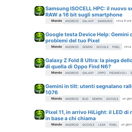
Samsung ISOCELL HPC: il nuovo se
RAW a 16 bit sugli smartphone
Mondo
circa 8 ore
ANDROID
GALAXY
SAMSUNG
Google testa Device Help: Gemini d
problemi del tuo Pixel
Mondo
circa
ANDROID
GEMINI
GOOGLE
PIXEL
Galaxy Z Fold 8 Ultra: la piega del
di quella di Oppo Find N6?
Mondo
ANDROID
GALAXY
OPPO
PIEGHEVOLI
Gemini in tilt: utenti segnalano ral
1076
Mondo
un gio
ANDROID
BUG
GEMINI
GOOGLE
Pixel 11, in arrivo HiLight: il LED d
in base a chi chiama
Mondo
un gior
ANDROID
GOOGLE
LEAK
PIXEL