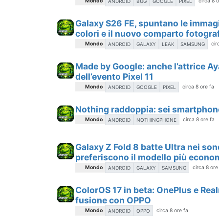
Mondo
circa 8 o
ANDROID
BUG
GOOGLE
PIXEL
Galaxy S26 FE, spuntano le immagini
colori e il nuovo comparto fotogra
Mondo
cir
ANDROID
GALAXY
LEAK
SAMSUNG
Made by Google: anche l’attrice Aya
dell’evento Pixel 11
Mondo
circa 8 ore fa
ANDROID
GOOGLE
PIXEL
Nothing raddoppia: sei smartphone
Mondo
circa 8 ore fa
ANDROID
NOTHINGPHONE
Galaxy Z Fold 8 batte Ultra nei sond
preferiscono il modello più econo
Mondo
circa 8 ore
ANDROID
GALAXY
SAMSUNG
ColorOS 17 in beta: OnePlus e Real
fusione con OPPO
Mondo
circa 8 ore fa
ANDROID
OPPO