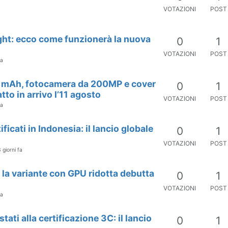
VOTAZIONI
POST
Light: ecco come funzionerà la nuova
0
1
VOTAZIONI
POST
fa
0 mAh, fotocamera da 200MP e cover
0
1
to in arrivo l’11 agosto
VOTAZIONI
POST
fa
icati in Indonesia: il lancio globale
0
1
VOTAZIONI
POST
 giorni fa
 la variante con GPU ridotta debutta
0
1
VOTAZIONI
POST
fa
ati alla certificazione 3C: il lancio
0
1