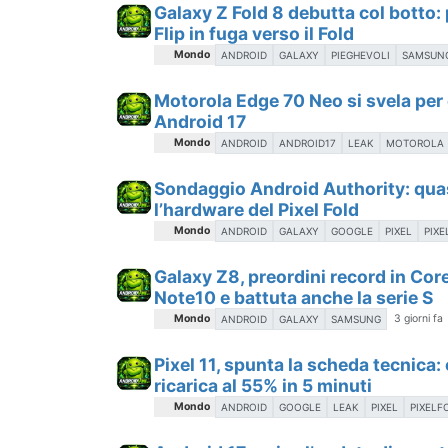
Galaxy Z Fold 8 debutta col botto: 
Flip in fuga verso il Fold
Mondo
ANDROID
GALAXY
PIEGHEVOLI
SAMSUN
Motorola Edge 70 Neo si svela per 
Android 17
Mondo
ANDROID
ANDROID17
LEAK
MOTOROLA
Sondaggio Android Authority: quas
l’hardware del Pixel Fold
Mondo
ANDROID
GALAXY
GOOGLE
PIXEL
PIX
Galaxy Z8, preordini record in Core
Note10 e battuta anche la serie S
Mondo
3 giorni fa
ANDROID
GALAXY
SAMSUNG
Pixel 11, spunta la scheda tecnica:
ricarica al 55% in 5 minuti
Mondo
ANDROID
GOOGLE
LEAK
PIXEL
PIXELF