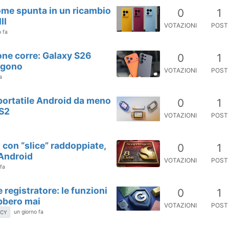
nome spunta in un ricambio
0
1
II
VOTAZIONI
POST
o fa
one corre: Galaxy S26
0
1
lgono
VOTAZIONI
POST
a
portatile Android da meno
0
1
PS2
VOTAZIONI
POST
con “slice” raddoppiate,
0
1
 Android
VOTAZIONI
POST
 fa
registratore: le funzioni
0
1
ebbero mai
VOTAZIONI
POST
un giorno fa
ACY