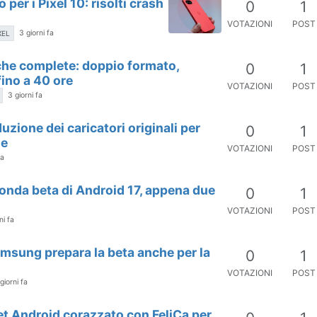
 per i Pixel 10: risolti crash
0
1
VOTAZIONI
POST
3 giorni fa
XEL
iche complete: doppio formato,
0
1
ino a 40 ore
VOTAZIONI
POST
3 giorni fa
zione dei caricatori originali per
0
1
le
VOTAZIONI
POST
fa
conda beta di Android 17, appena due
0
1
VOTAZIONI
POST
ni fa
amsung prepara la beta anche per la
0
1
VOTAZIONI
POST
giorni fa
et Android corazzato con FeliCa per