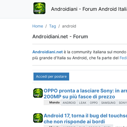
Androidiani - Forum Android Ital
Home
Tag
android
Androidiani.net - Forum
Androidiani.net
è la community italiana sul mond
più grande d'Italia su Android, che fa parte del
Fed
Accedi per postare
OPPO pronta a lasciare Sony: in ar
200MP su più fasce di prezzo
Mondo
ANDROID
LEAK
OPPO
SAMSUNG
SON
Android 17, torna il bug del touch
che non risponde ai bordi