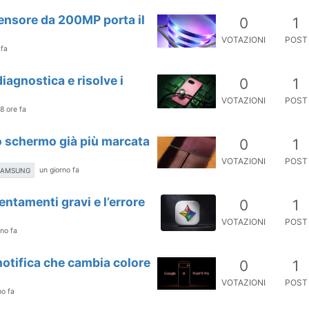
nsore da 200MP porta il
0
1
VOTAZIONI
POST
 fa
iagnostica e risolve i
0
1
VOTAZIONI
POST
 8 ore fa
lo schermo già più marcata
0
1
VOTAZIONI
POST
un giorno fa
SAMSUNG
lentamenti gravi e l’errore
0
1
VOTAZIONI
POST
rno fa
i notifica che cambia colore
0
1
VOTAZIONI
POST
no fa