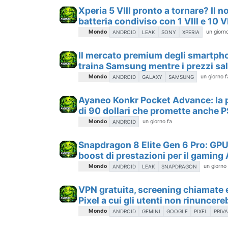
Xperia 5 VIII pronto a tornare? Il 
batteria condiviso con 1 VIII e 10 VI
Mondo
un giorn
ANDROID
LEAK
SONY
XPERIA
Il mercato premium degli smartph
traina Samsung mentre i prezzi sa
Mondo
un giorno f
ANDROID
GALAXY
SAMSUNG
Ayaneo Konkr Pocket Advance: la 
di 90 dollari che promette anche 
Mondo
un giorno fa
ANDROID
Snapdragon 8 Elite Gen 6 Pro: GPU 
boost di prestazioni per il gaming
Mondo
un giorno
ANDROID
LEAK
SNAPDRAGON
VPN gratuita, screening chiamate e 
Pixel a cui gli utenti non rinuncer
Mondo
ANDROID
GEMINI
GOOGLE
PIXEL
PRIV