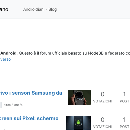
iano
Androidiani - Blog
o
Android
. Questo è il forum ufficiale basato su NodeBB e federato co
iverso
rivo i sensori Samsung da
0
1
VOTAZIONI
POST
circa 8 ore fa
Y
screen sui Pixel: schermo
0
1
VOTAZIONI
POST