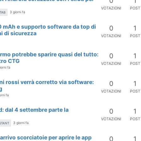
0
1
VOTAZIONI
POST
3 giorni fa
TAB
 mAh e supporto software da top di
0
1
i di sicurezza
VOTAZIONI
POST
ermo potrebbe sparire quasi del tutto:
0
1
tro CTG
VOTAZIONI
POST
iorni fa
ni rossi verrà corretto via software:
0
1
g
VOTAZIONI
POST
orni fa
: dal 4 settembre parte la
0
1
VOTAZIONI
POST
3 giorni fa
STANT
 arrivo scorciatoie per aprire le app
0
1