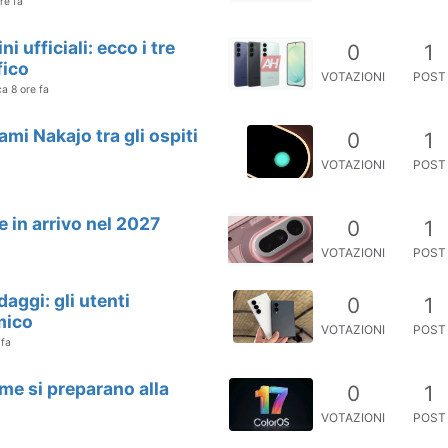
re fa
 ufficiali: ecco i tre
0
1
fico
VOTAZIONI
POST
ca 8 ore fa
mi Nakajo tra gli ospiti
0
1
VOTAZIONI
POST
 in arrivo nel 2027
0
1
VOTAZIONI
POST
aggi: gli utenti
0
1
mico
VOTAZIONI
POST
 fa
me si preparano alla
0
1
VOTAZIONI
POST