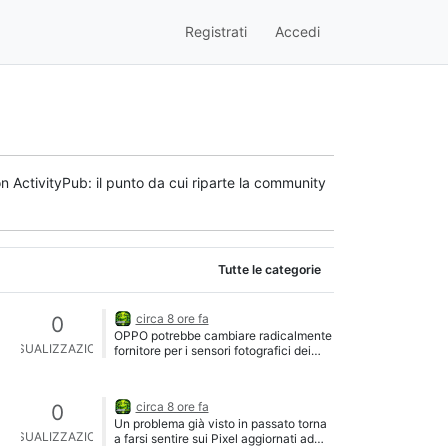
Registrati
Accedi
n ActivityPub: il punto da cui riparte la community
Tutte le categorie
circa 8 ore fa
0
OPPO potrebbe cambiare radicalmente
VISUALIZZAZIONI
fornitore per i sensori fotografici dei
propri smartphone, passando da Sony a
Samsung su una fascia di prodotti
molto ampia, dalla gamma media fino ai
circa 8 ore fa
0
modelli di punta. Secondo un leaker,
Un problema già visto in passato torna
l’obiettivo dell’azienda cinese sarebbe
VISUALIZZAZIONI
a farsi sentire sui Pixel aggiornati ad
portare i sensori da 200 megapixel di