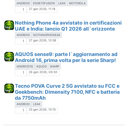
ANDROID
EDGE70FUSION
LEAK
MOTOROLA
27 gen 2026, 11:18
1
Nothing Phone 4a avvistato in certificazioni
UAE e India: lancio Q1 2026 all`orizzonte
ANDROID
NOTHINGPHONE4A
27 gen 2026, 10:58
1
AQUOS sense9: parte l`aggiornamento ad
Android 16, prima volta per la serie Sharp!
ANDROID16
AQUOS
SHARP
26 gen 2026, 09:30
1
Tecno POVA Curve 2 5G avvistato su FCC e
Geekbench: Dimensity 7100, NFC e batteria
da 7750mAh
ANDROID
LEAK
25 gen 2026, 15:19
1