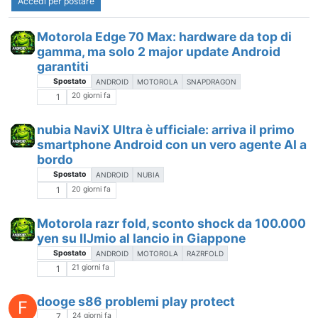
Accedi per postare
Motorola Edge 70 Max: hardware da top di
gamma, ma solo 2 major update Android
garantiti
Spostato
ANDROID
MOTOROLA
SNAPDRAGON
20 giorni fa
1
nubia NaviX Ultra è ufficiale: arriva il primo
smartphone Android con un vero agente AI a
bordo
Spostato
ANDROID
NUBIA
20 giorni fa
1
Motorola razr fold, sconto shock da 100.000
yen su IIJmio al lancio in Giappone
Spostato
ANDROID
MOTOROLA
RAZRFOLD
21 giorni fa
1
dooge s86 problemi play protect
F
24 giorni fa
7