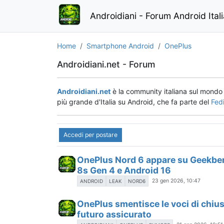
Androidiani - Forum Android Ital
Home
Smartphone Android
OnePlus
Androidiani.net - Forum
Androidiani.net
è la community italiana sul mond
più grande d'Italia su Android, che fa parte del
Fed
Accedi per postare
OnePlus Nord 6 appare su Geekbe
8s Gen 4 e Android 16
23 gen 2026, 10:47
ANDROID
LEAK
NORD6
OnePlus smentisce le voci di chius
futuro assicurato