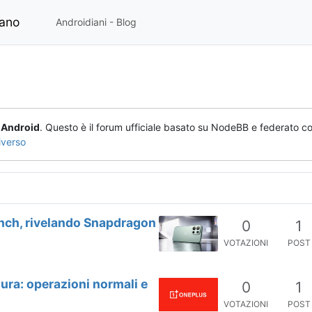
iano
Androidiani - Blog
o
Android
. Questo è il forum ufficiale basato su NodeBB e federato co
iverso
nch, rivelando Snapdragon
0
1
VOTAZIONI
POST
ura: operazioni normali e
0
1
VOTAZIONI
POST