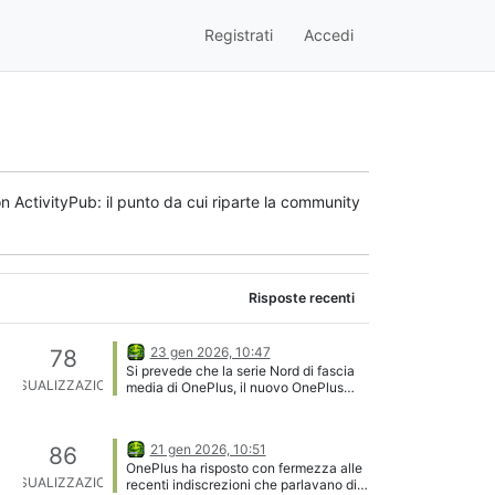
Registrati
Accedi
n ActivityPub: il punto da cui riparte la community
Risposte recenti
23 gen 2026, 10:47
78
Si prevede che la serie Nord di fascia
VISUALIZZAZIONI
media di OnePlus, il nuovo OnePlus
Nord 6, arriverà presto sul mercato
globale. Dopo varie certificazioni, le
informazioni sul dispositivo sono state
21 gen 2026, 10:51
86
registrate anche sul servizio di
OnePlus ha risposto con fermezza alle
benchmarking Geekbench, rivelandone
VISUALIZZAZIONI
recenti indiscrezioni che parlavano di
alcune prestazioni.Registrato su