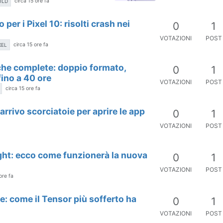
circa 15 ore fa
OLD
 per i Pixel 10: risolti crash nei
0
1
VOTAZIONI
POST
circa 15 ore fa
XEL
iche complete: doppio formato,
0
1
ino a 40 ore
VOTAZIONI
POST
circa 15 ore fa
 arrivo scorciatoie per aprire le app
0
1
VOTAZIONI
POST
Light: ecco come funzionerà la nuova
0
1
VOTAZIONI
POST
ore fa
le: come il Tensor più sofferto ha
0
1
VOTAZIONI
POST