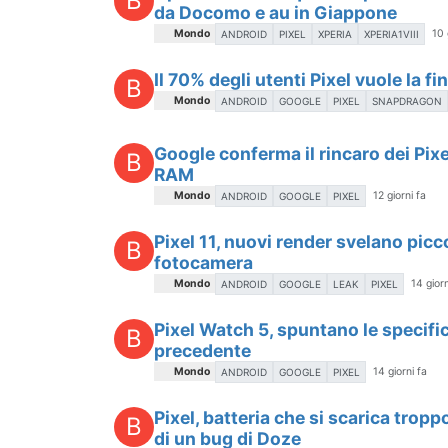
B
da Docomo e au in Giappone
Mondo
10 
ANDROID
PIXEL
XPERIA
XPERIA1VIII
Il 70% degli utenti Pixel vuole la f
B
Mondo
ANDROID
GOOGLE
PIXEL
SNAPDRAGON
Google conferma il rincaro dei Pixe
B
RAM
Mondo
12 giorni fa
ANDROID
GOOGLE
PIXEL
Pixel 11, nuovi render svelano picco
B
fotocamera
Mondo
14 giorn
ANDROID
GOOGLE
LEAK
PIXEL
Pixel Watch 5, spuntano le specifi
B
precedente
Mondo
14 giorni fa
ANDROID
GOOGLE
PIXEL
Pixel, batteria che si scarica trop
B
di un bug di Doze