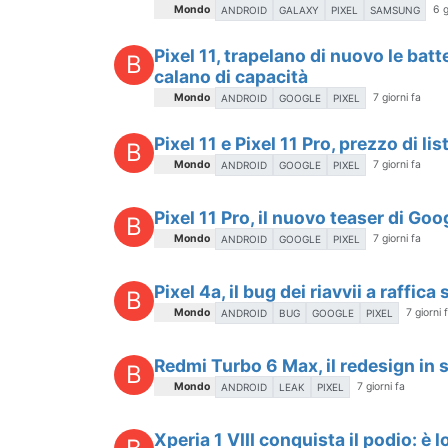
Mondo
6 g
ANDROID
GALAXY
PIXEL
SAMSUNG
Pixel 11, trapelano di nuovo le bat
B
calano di capacità
Mondo
7 giorni fa
ANDROID
GOOGLE
PIXEL
Pixel 11 e Pixel 11 Pro, prezzo di li
B
Mondo
7 giorni fa
ANDROID
GOOGLE
PIXEL
Pixel 11 Pro, il nuovo teaser di Go
B
Mondo
7 giorni fa
ANDROID
GOOGLE
PIXEL
Pixel 4a, il bug dei riavvii a raffic
B
Mondo
7 giorni 
ANDROID
BUG
GOOGLE
PIXEL
Redmi Turbo 6 Max, il redesign in st
B
Mondo
7 giorni fa
ANDROID
LEAK
PIXEL
Xperia 1 VIII conquista il podio: 