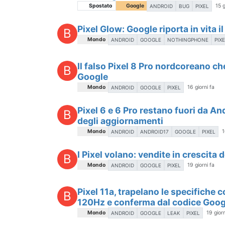
Spostato
Google
15 g
ANDROID
BUG
PIXEL
Pixel Glow: Google riporta in vita i
B
Mondo
ANDROID
GOOGLE
NOTHINGPHONE
PIX
Il falso Pixel 8 Pro nordcoreano che 
B
Google
Mondo
16 giorni fa
ANDROID
GOOGLE
PIXEL
Pixel 6 e 6 Pro restano fuori da And
B
degli aggiornamenti
Mondo
1
ANDROID
ANDROID17
GOOGLE
PIXEL
I Pixel volano: vendite in crescit
B
Mondo
19 giorni fa
ANDROID
GOOGLE
PIXEL
Pixel 11a, trapelano le specifiche 
B
120Hz e conferma dal codice Goog
Mondo
19 giorn
ANDROID
GOOGLE
LEAK
PIXEL