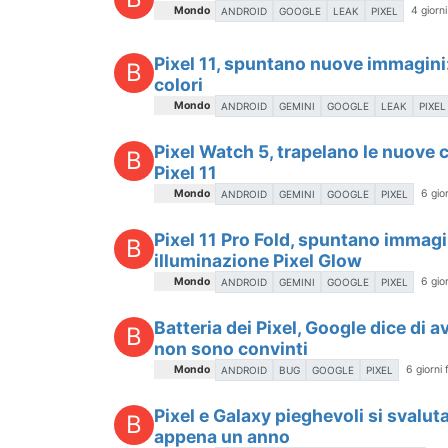
Mondo
4 giorni
ANDROID
GOOGLE
LEAK
PIXEL
Pixel 11, spuntano nuove immagini:
B
colori
Mondo
ANDROID
GEMINI
GOOGLE
LEAK
PIXEL
Pixel Watch 5, trapelano le nuove c
B
Pixel 11
Mondo
6 gior
ANDROID
GEMINI
GOOGLE
PIXEL
Pixel 11 Pro Fold, spuntano immagin
B
illuminazione Pixel Glow
Mondo
6 gior
ANDROID
GEMINI
GOOGLE
PIXEL
Batteria dei Pixel, Google dice di a
B
non sono convinti
Mondo
6 giorni 
ANDROID
BUG
GOOGLE
PIXEL
Pixel e Galaxy pieghevoli si svaluta
B
appena un anno