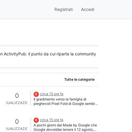
Registrati
Accedi
n ActivityPub: il punto da cui riparte la community
Tutte le categorie
circa 15 ore fa
0
B
Il gradimento verso la famiglia di
VISUALIZZAZIONI
pieghevoli Pixel Fold di Google sembra
in calo. Un sondaggio condotto da
Android Authority rivela che pochi
utenti considerano i pieghevoli Pixel
circa 15 ore fa
0
B
realmente competitivi rispetto a rivali
A pochi giorni dal Made by Google che
come i Galaxy Z Fold, con l’hardware
VISUALIZZAZIONI
Google dovrebbe tenere il 12 agosto,
indicato come il principale punto