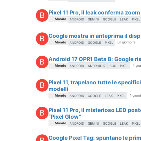
Pixel 11 Pro, il leak conferma zoom
B
Mondo
ANDROID
GEMINI
GOOGLE
LEAK
PIXEL
Google mostra in anteprima il displ
B
Mondo
un giorno fa
ANDROID
GOOGLE
PIXEL
Android 17 QPR1 Beta 8: Google riso
B
Mondo
4 gior
ANDROID
ANDROID17
BUG
PIXEL
Pixel 11, trapelano tutte le specific
B
modelli
Mondo
4 giorni
ANDROID
GOOGLE
LEAK
PIXEL
Pixel 11 Pro, il misterioso LED pos
B
“Pixel Glow”
Mondo
ANDROID
GEMINI
GOOGLE
LEAK
PIXEL
Google Pixel Tag: spuntano le prim
B