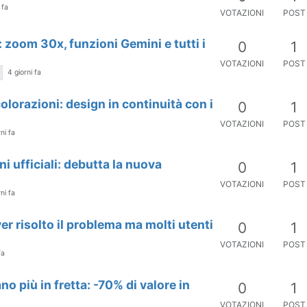
 fa
VOTAZIONI
POST
 zoom 30x, funzioni Gemini e tutti i
0
1
VOTAZIONI
POST
4 giorni fa
olorazioni: design in continuità con i
0
1
VOTAZIONI
POST
ni fa
i ufficiali: debutta la nuova
0
1
VOTAZIONI
POST
ni fa
ver risolto il problema ma molti utenti
0
1
VOTAZIONI
POST
fa
no più in fretta: -70% di valore in
0
1
VOTAZIONI
POST