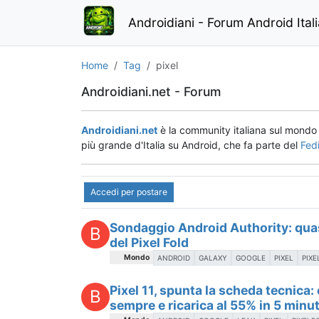
Androidiani - Forum Android Ital
Home
Tag
pixel
Androidiani.net - Forum
Androidiani.net
è la community italiana sul mond
più grande d'Italia su Android, che fa parte del
Fed
Accedi per postare
Sondaggio Android Authority: quas
B
del Pixel Fold
Mondo
ANDROID
GALAXY
GOOGLE
PIXEL
PIX
Pixel 11, spunta la scheda tecnica: 
B
sempre e ricarica al 55% in 5 minut