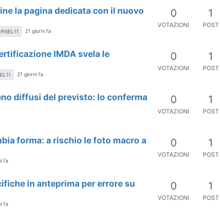
line la pagina dedicata con il nuovo
0
1
VOTAZIONI
POST
21 giorni fa
PIXEL11
ertificazione IMDA svela le
0
1
VOTAZIONI
POST
21 giorni fa
XEL11
no diffusi del previsto: lo conferma
0
1
VOTAZIONI
POST
mbia forma: a rischio le foto macro a
0
1
VOTAZIONI
POST
i fa
ecifiche in anteprima per errore su
0
1
VOTAZIONI
POST
i fa