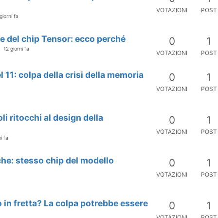
VOTAZIONI
POST
giorni fa
ine del chip Tensor: ecco perché
0
1
12 giorni fa
VOTAZIONI
POST
l 11: colpa della crisi della memoria
0
1
VOTAZIONI
POST
li ritocchi al design della
0
1
VOTAZIONI
POST
i fa
che: stesso chip del modello
0
1
VOTAZIONI
POST
po in fretta? La colpa potrebbe essere
0
1
VOTAZIONI
POST