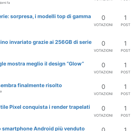
iorni fa
terie: sorpresa, i modelli top di gamma
0
1
VOTAZIONI
POST
stino invariato grazie ai 256GB di serie
0
1
VOTAZIONI
POST
ogle mostra meglio il design “Glow”
0
1
VOTAZIONI
POST
a sembra finalmente risolto
0
1
fa
VOTAZIONI
POST
ile Pixel conquista i render trapelati
0
1
VOTAZIONI
POST
è lo smartphone Android più venduto
0
1