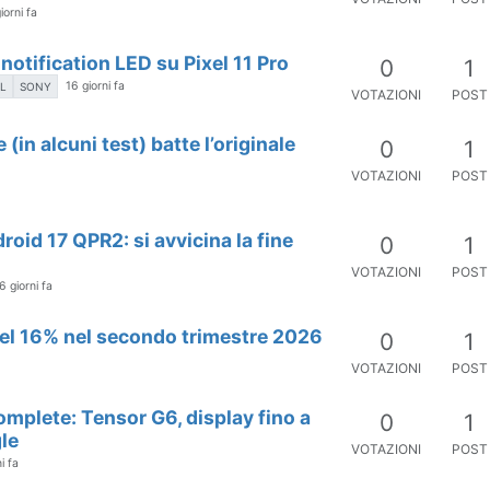
iorni fa
l notification LED su Pixel 11 Pro
0
1
16 giorni fa
EL
SONY
VOTAZIONI
POST
(in alcuni test) batte l’originale
0
1
VOTAZIONI
POST
roid 17 QPR2: si avvicina la fine
0
1
VOTAZIONI
POST
6 giorni fa
a del 16% nel secondo trimestre 2026
0
1
VOTAZIONI
POST
complete: Tensor G6, display fino a
0
1
le
VOTAZIONI
POST
i fa