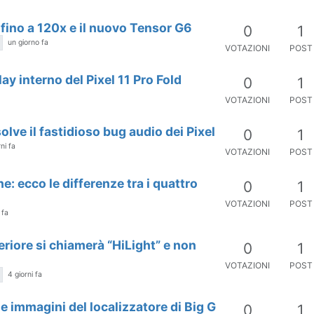
 fino a 120x e il nuovo Tensor G6
0
1
un giorno fa
VOTAZIONI
POST
ay interno del Pixel 11 Pro Fold
0
1
VOTAZIONI
POST
lve il fastidioso bug audio dei Pixel
0
1
ni fa
VOTAZIONI
POST
he: ecco le differenze tra i quattro
0
1
VOTAZIONI
POST
 fa
teriore si chiamerà “HiLight” e non
0
1
VOTAZIONI
POST
4 giorni fa
e immagini del localizzatore di Big G
0
1