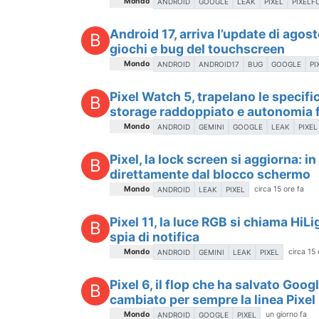
Mondo
ANDROID
GOOGLE
LEAK
PIXEL
PIXELF
Android 17, arriva l’update di agosto
B
giochi e bug del touchscreen
Mondo
ANDROID
ANDROID17
BUG
GOOGLE
PI
Pixel Watch 5, trapelano le specif
B
storage raddoppiato e autonomia f
Mondo
ANDROID
GEMINI
GOOGLE
LEAK
PIXEL
Pixel, la lock screen si aggiorna: in
B
direttamente dal blocco schermo
Mondo
circa 15 ore fa
ANDROID
LEAK
PIXEL
Pixel 11, la luce RGB si chiama Hi
B
spia di notifica
Mondo
circa 15 
ANDROID
GEMINI
LEAK
PIXEL
Pixel 6, il flop che ha salvato Goog
B
cambiato per sempre la linea Pixel
Mondo
un giorno fa
ANDROID
GOOGLE
PIXEL