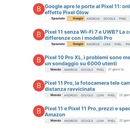
Google apre le porte al Pixel 11: on
B
effetto Pixel Glow
Spostato
Google
ANDROID
GOOGLE
PIXEL
Pixel 11 senza Wi-Fi 7 e UWB? La c
B
differenze con i modelli Pro
Spostato
Google
ANDROID
LEAK
PIXEL
PI
Pixel 10 Pro XL, i problemi sono me
B
un sondaggio su 6000 utenti
Mondo
21 giorni fa
ANDROID
GOOGLE
PIXEL
Pixel 11 Pro, la fotocamera tele ca
B
distanza ravvicinata
Mondo
22 giorn
ANDROID
GOOGLE
LEAK
PIXEL
Pixel 11 e Pixel 11 Pro, prezzi e sp
B
Amazon
Mondo
22 giorn
ANDROID
GOOGLE
LEAK
PIXEL