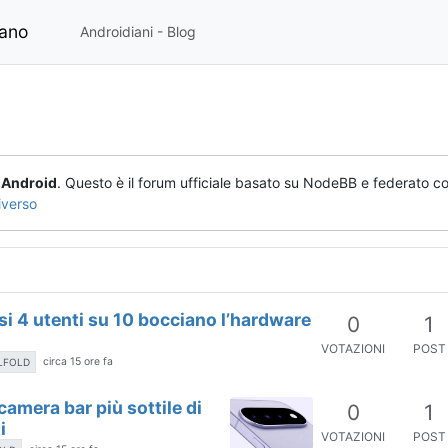
iano
Androidiani - Blog
o
Android
. Questo è il forum ufficiale basato su NodeBB e federato co
iverso
i 4 utenti su 10 bocciano l’hardware
0
1
VOTAZIONI
POST
circa 15 ore fa
ELFOLD
camera bar più sottile di
0
1
i
VOTAZIONI
POST