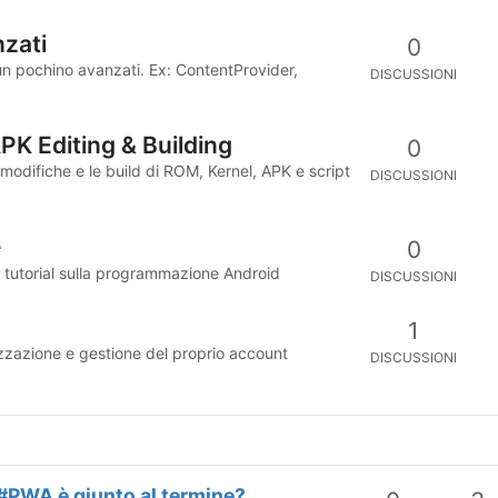
zati
0
n pochino avanzati. Ex: ContentProvider,
DISCUSSIONI
PK Editing & Building
0
 modifiche e le build di ROM, Kernel, APK e script
DISCUSSIONI
e
0
ni tutorial sulla programmazione Android
DISCUSSIONI
1
izzazione e gestione del proprio account
DISCUSSIONI
e #PWA è giunto al termine?