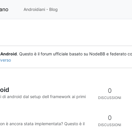
iano
Androidiani - Blog
o
Android
. Questo è il forum ufficiale basato su NodeBB e federato co
iverso
oid
0
izi di android dal setup dell framework ai primi
DISCUSSIONI
0
non è ancora stata implementata? Questo è il
DISCUSSIONI