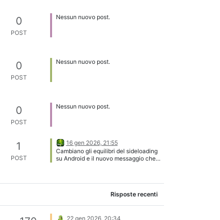
Nessun nuovo post.
0
POST
Nessun nuovo post.
0
POST
Nessun nuovo post.
0
POST
16 gen 2026, 21:55
1
Cambiano gli equilibri del sideloading
POST
su Android e il nuovo messaggio che
inizia a spuntare dentro il Play Store ha
il sapore di un compromesso
faticosamente negoziato tra Google,
sviluppatori indipendenti e quell’esigua
Risposte recenti
ma rumorosa minoranza di utenti che
non si accontenta di installare solo ciò
che passa dal negozio ufficiale. Nel
codice dell’ultima versione del Play
22 gen 2026, 20:34