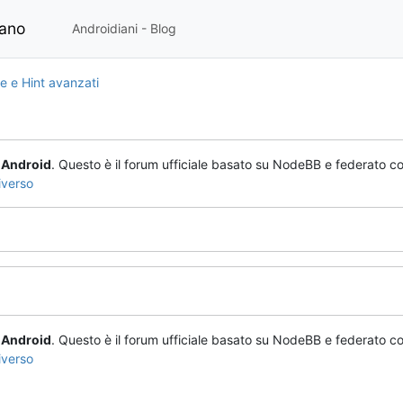
iano
Androidiani - Blog
 e Hint avanzati
o
Android
. Questo è il forum ufficiale basato su NodeBB e federato co
iverso
o
Android
. Questo è il forum ufficiale basato su NodeBB e federato co
iverso