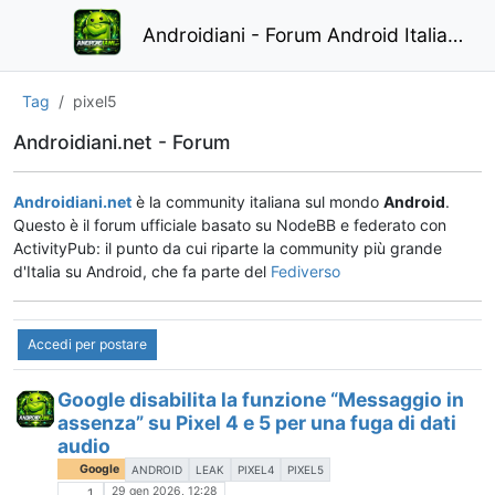
Androidiani - Forum Android Italiano
Tag
pixel5
Androidiani.net - Forum
Androidiani.net
è la community italiana sul mondo
Android
.
Questo è il forum ufficiale basato su NodeBB e federato con
ActivityPub: il punto da cui riparte la community più grande
d'Italia su Android, che fa parte del
Fediverso
Accedi per postare
Google disabilita la funzione “Messaggio in
assenza” su Pixel 4 e 5 per una fuga di dati
audio
Google
ANDROID
LEAK
PIXEL4
PIXEL5
29 gen 2026, 12:28
1