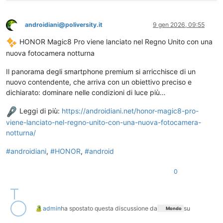
androidiani@poliversity.it
9 gen 2026, 09:55
Questo utente è esterno a questo forum
HONOR Magic8 Pro viene lanciato nel Regno Unito con una
nuova fotocamera notturna
Il panorama degli smartphone premium si arricchisce di un
nuovo contendente, che arriva con un obiettivo preciso e
dichiarato: dominare nelle condizioni di luce più…
Leggi di più:
https://
androidiani.net/honor-magic8-p
ro-
viene-lanciato-nel-regno-unito-con-una-nuova-fotocamera-
notturna/
#
androidiani
,
#
HONOR
,
#
android
0
admin
ha spostato questa discussione da
su
Mondo