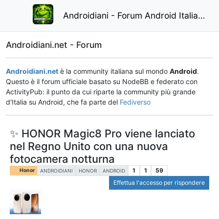
Androidiani - Forum Android Italiano
Androidiani.net - Forum
Androidiani.net
è la community italiana sul mondo
Android
.
Questo è il forum ufficiale basato su NodeBB e federato con
ActivityPub: il punto da cui riparte la community più grande
d'Italia su Android, che fa parte del
Fediverso
✨ HONOR Magic8 Pro viene lanciato
nel Regno Unito con una nuova
fotocamera notturna
1
1
59
Honor
ANDROIDIANI
HONOR
ANDROID
Effettua l'accesso per rispondere