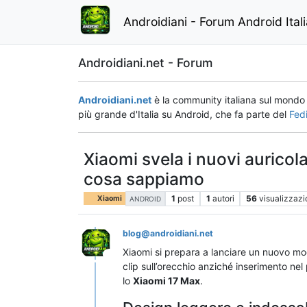
Androidiani - Forum Android Ital
Androidiani.net - Forum
Androidiani.net
è la community italiana sul mond
più grande d'Italia su Android, che fa parte del
Fed
Xiaomi svela i nuovi auricol
cosa sappiamo
1
post
1
autori
56
visualizzazi
Xiaomi
ANDROID
blog@androidiani.net
Xiaomi si prepara a lanciare un nuovo model
Questo utente è esterno a questo forum
clip sull’orecchio anziché inserimento ne
lo
Xiaomi 17 Max
.