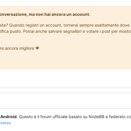
conversazione, ma non hai ancora un account.
isita? Quando registri un account, tornerai sempre esattamente dove e
tifica push). Potrai anche salvare segnalibri e votare i post per most
re ancora migliore 💗
o
Android
. Questo è il forum ufficiale basato su NodeBB e federato co
iverso