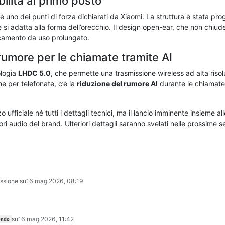
ilità al primo posto
è uno dei punti di forza dichiarati da Xiaomi. La struttura è stata prog
e si adatta alla forma dell’orecchio. Il design open-ear, che non chiu
ticamento da uso prolungato.
rumore per le chiamate tramite AI
ologia
LHDC 5.0
, che permette una trasmissione wireless ad alta risolu
he per telefonate, c’è la
riduzione del rumore AI
durante le chiamate,
ufficiale né tutti i dettagli tecnici, ma il lancio imminente insieme a
 audio del brand. Ulteriori dettagli saranno svelati nelle prossime s
ssione su
16 mag 2026, 08:19
su
16 mag 2026, 11:42
ndo