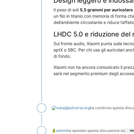
Design leggero e indossab
Il peso di soli
5,5 grammi per auricolare
un filo in titanio con memoria di forma ch
dell’ambiente circostante e riduce l’affa
LHDC 5.0 e riduzione del 
Sul fronte audio, Xiaomi punta sulla tecn
aptX o SBC. Per chi usa gli auricolari anc
di fondo.
Xiaomi non ha ancora comunicato il prezzo 
sarà nel segmento premium degli accessori
nuke@poliverso.org
ha condiviso questa discu
admin
ha spostato questa discussione da
Mo