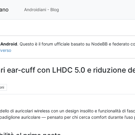
iano
Androidiani - Blog
o
Android
. Questo è il forum ufficiale basato su NodeBB e federato co
iverso
ari ear-cuff con LHDC 5.0 e riduzione d
oni
lo di auricolari wireless con un design insolito e funzionalità di fasci
l padiglione auricolare — pensato per chi cerca comfort durante l’uso 