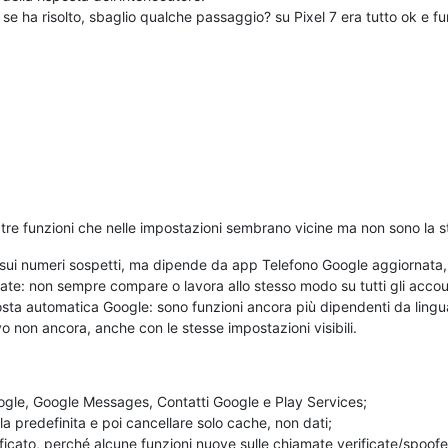
se ha risolto, sbaglio qualche passaggio? su Pixel 7 era tutto ok e f
re funzioni che nelle impostazioni sembrano vicine ma non sono la s
 sui numeri sospetti, ma dipende da app Telefono Google aggiornata
ate: non sempre compare o lavora allo stesso modo su tutti gli accou
sta automatica Google: sono funzioni ancora più dipendenti da lingua,
o non ancora, anche con le stesse impostazioni visibili.
ogle, Google Messages, Contatti Google e Play Services;
la predefinita e poi cancellare solo cache, non dati;
icato, perché alcune funzioni nuove sulle chiamate verificate/spoo