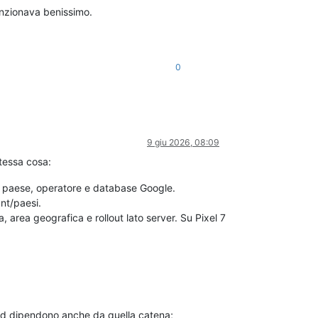
unzionava benissimo.
0
9 giu 2026, 08:09
tessa cosa:
, paese, operatore e database Google.
nt/paesi.
 area geografica e rollout lato server. Su Pixel 7
fed dipendono anche da quella catena;