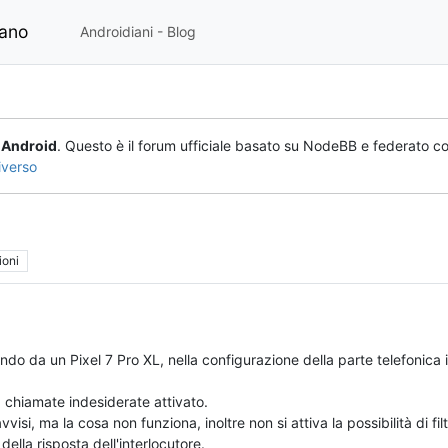
iano
Androidiani - Blog
o
Android
. Questo è il forum ufficiale basato su NodeBB e federato co
iverso
ioni
ndo da un Pixel 7 Pro XL, nella configurazione della parte telefonic
chiamate indesiderate attivato.
isi, ma la cosa non funziona, inoltre non si attiva la possibilità di fil
della risposta dell'interlocutore.