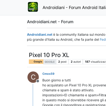
Androidiani - Forum Android Ital
Androidiani.net - Forum
Androidiani.net
è la community italiana sul mond
più grande d'Italia su Android, che fa parte del
Fed
Pixel 10 Pro XL
2
post
2
autori
187
visualizzaz
Google
GOOGLE
Cmos59
C
Buon giorno a tutti
Non in linea
ho acquistato un Pixel 10 Pro XL provene
chiamate e spam è stato attivato.
impostazioni>ID chiamante e spam>Filtra 
in questo modo si dovrebbe ricevere gli avv
Google con il risponditore e registrazione 