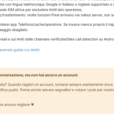
e con lingua telefono/app Google in italiano o inglese supportato e 
ola SIM attiva per escludere limiti lato operatore;
trasferimento: molte funzioni Pixel arrivano via rollout server, non s
arderei app Telefono/cache/operatore. Se invece manca proprio il risp
saggio sbagliato.
 reali e sui limiti delle chiamate verificate/fake call detection su And
android-guida-rcs-limiti/
conversazione, ma non hai ancora un account.
isita? Quando registri un account, tornerai sempre esattamente dove e
tifica push). Potrai anche salvare segnalibri e votare i post per most
re ancora migliore 💗