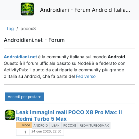
Androidiani - Forum Android Italiano
Tag
pocox8
Androidiani.net - Forum
Androidiani.net
è la community italiana sul mondo
Android
.
Questo è il forum ufficiale basato su NodeBB e federato con
ActivityPub: il punto da cui riparte la community più grande
d'Italia su Android, che fa parte del
Fediverso
Accedi per postare
Leak immagini reali POCO X8 Pro Max: il
Redmi Turbo 5 Max
Poco
ANDROID
LEAK
POCOX8
REDMITURBO5MAX
24 gen 2026, 22:50
1