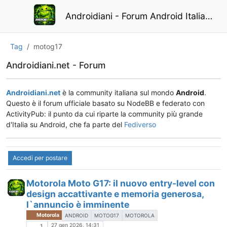
Androidiani - Forum Android Italiano
Tag
motog17
Androidiani.net - Forum
Androidiani.net
è la community italiana sul mondo
Android
.
Questo è il forum ufficiale basato su NodeBB e federato con
ActivityPub: il punto da cui riparte la community più grande
d'Italia su Android, che fa parte del
Fediverso
Accedi per postare
Motorola Moto G17: il nuovo entry-level con
design accattivante e memoria generosa,
l`annuncio è imminente
Motorola
ANDROID
MOTOG17
MOTOROLA
27 gen 2026, 14:31
1