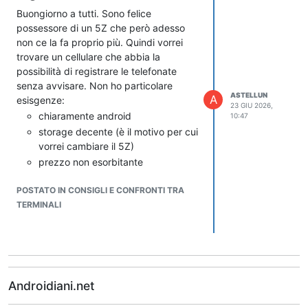
Buongiorno a tutti. Sono felice
Purtroppo l'ho trovato a prezzi alti e
possessore di un 5Z che però adesso
quindi è fuori budget
non ce la fa proprio più. Quindi vorrei
trovare un cellulare che abbia la
possibilità di registrare le telefonate
senza avvisare. Non ho particolare
ASTELLUN
A
esisgenze:
23 GIU 2026,
chiaramente android
10:47
storage decente (è il motivo per cui
vorrei cambiare il 5Z)
prezzo non esorbitante
Valuto nuovo, rigenerato, con dialer
POSTATO IN CONSIGLI E CONFRONTI TRA
nativo o anche nuovo con modifiche
TERMINALI
(basta che non siano cose troppo
difficili) per avere questa funzione.
Grazie a chi vorrà rispondere.
Androidiani.net