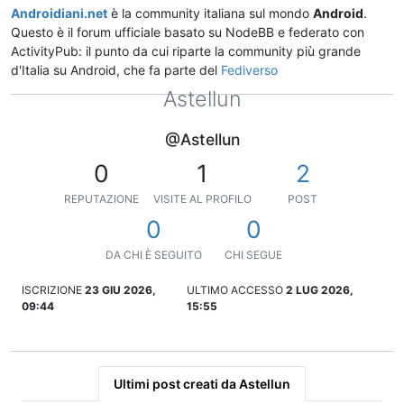
Androidiani.net
è la community italiana sul mondo
Android
.
Questo è il forum ufficiale basato su NodeBB e federato con
ActivityPub: il punto da cui riparte la community più grande
d'Italia su Android, che fa parte del
Fediverso
Astellun
@Astellun
0
1
2
REPUTAZIONE
VISITE AL PROFILO
POST
0
0
DA CHI È SEGUITO
CHI SEGUE
ISCRIZIONE
23 GIU 2026,
ULTIMO ACCESSO
2 LUG 2026,
09:44
15:55
Ultimi post creati da Astellun