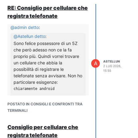
RE: Consiglio per cellulare che
registra telefonate
@
admin
detto
:
@
Astellun
detto
:
Sono felice possessore di un 5Z
che però adesso non ce la fa
proprio più. Quindi vorrei trovare
ASTELLUN
un cellulare che abbia la
A
2 LUG 2026,
possibilità di registrare le
15:55
telefonate senza avvisare. Non ho
particolare esisgenze:
chiaramente android

storage decente (è il motivo per cui vorrei cambiare il 5Z
POSTATO IN CONSIGLI E CONFRONTI TRA
TERMINALI
Ciao!! Hai valutato ASUS Zenfone 12
Consiglio per cellulare che
Ultra?
registra telefonate
Ciao, intanto grazie per la risposta.