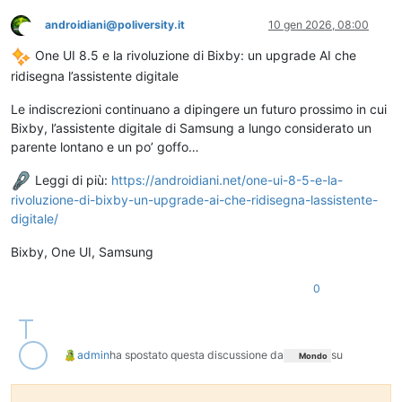
androidiani@poliversity.it
10 gen 2026, 08:00
Questo utente è esterno a questo forum
One UI 8.5 e la rivoluzione di Bixby: un upgrade AI che
ridisegna l’assistente digitale
Le indiscrezioni continuano a dipingere un futuro prossimo in cui
Bixby, l’assistente digitale di Samsung a lungo considerato un
parente lontano e un po’ goffo…
Leggi di più:
https://
androidiani.net/one-ui-8-5-e-l
a-
rivoluzione-di-bixby-un-upgrade-ai-che-ridisegna-lassistente-
digitale/
Bixby, One UI, Samsung
0
admin
ha spostato questa discussione da
su
Mondo