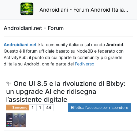
Androidiani - Forum Android Italiano
Androidiani.net - Forum
Androidiani.net
è la community italiana sul mondo
Android
.
Questo è il forum ufficiale basato su NodeBB e federato con
ActivityPub: il punto da cui riparte la community più grande
d'Italia su Android, che fa parte del
Fediverso
✨ One UI 8.5 e la rivoluzione di Bixby:
un upgrade AI che ridisegna
l’assistente digitale
1
1
44
Effettua l'accesso per rispondere
Samsung