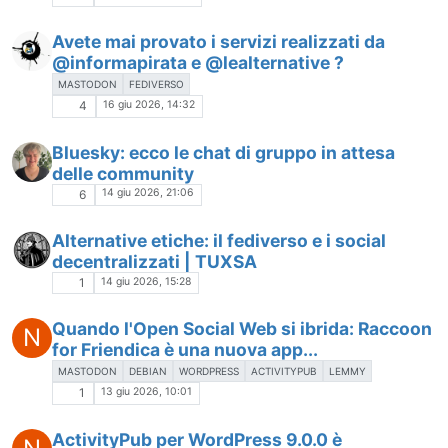
Avete mai provato i servizi realizzati da
@informapirata e @lealternative ?
MASTODON
FEDIVERSO
16 giu 2026, 14:32
4
Bluesky: ecco le chat di gruppo in attesa
delle community
14 giu 2026, 21:06
6
Alternative etiche: il fediverso e i social
decentralizzati | TUXSA
14 giu 2026, 15:28
1
Quando l'Open Social Web si ibrida: Raccoon
N
for Friendica è una nuova app...
MASTODON
DEBIAN
WORDPRESS
ACTIVITYPUB
LEMMY
13 giu 2026, 10:01
1
ActivityPub per WordPress 9.0.0 è