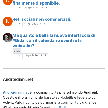
N
finalmente disponibile.
13 giu 2026, 08:54
2
Reti sociali non commerciali.
N
12 giu 2026, 23:20
1
Ma quanto è bella la nuova interfaccia di
#Bida, con il calendario eventi e la
webradio?
BIDA
11 giu 2026, 18:44
1
Androidiani.net
Androidiani.net
è la community italiana sul mondo
Android
.
Questo è il forum ufficiale basato su NodeBB e federato con
ActivityPub: il punto da cui riparte la community più grande
d'Italia su Android, che fa parte del
Fediverso