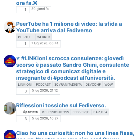
ore fa.❌
30 giorni fa
1
PeerTube ha 1 milione di video: la sfida a
YouTube arriva dal Fediverso
PEERTUBE
WEBRTC
7 lug 2026, 06:41
1
⭐️ #LINKioni scrocca consulenze: giovedì
scorso è passato Sandro Ghini, consulente
strategico di comunicaz digitale e
insegnante di #podcast all’università.
LINKIONI
PODCAST
SOVRANITADIGITA
DEVCONF
WOW
5 lug 2026, 21:12
3
Riflessioni tossiche sul Fediverso.
Spostato
RIFLESSIONITOSS
FEDIVERSO
BARUFFA
5 lug 2026, 10:27
3
Ciao ho una curiosità: non ho una linea fissa,