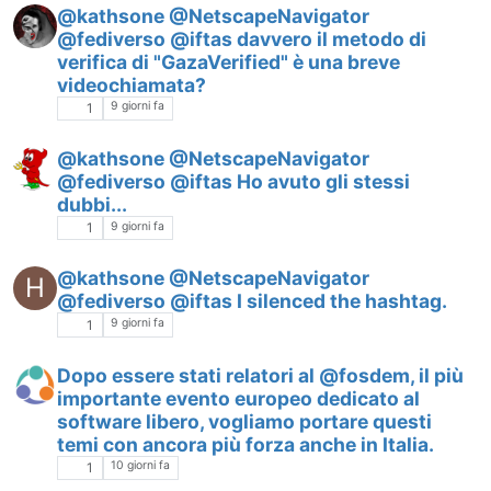
@kathsone @NetscapeNavigator
@fediverso @iftas davvero il metodo di
verifica di "GazaVerified" è una breve
videochiamata?
9 giorni fa
1
@kathsone @NetscapeNavigator
@fediverso @iftas Ho avuto gli stessi
dubbi...
9 giorni fa
1
@kathsone @NetscapeNavigator
H
@fediverso @iftas I silenced the hashtag.
9 giorni fa
1
Dopo essere stati relatori al @fosdem, il più
importante evento europeo dedicato al
software libero, vogliamo portare questi
temi con ancora più forza anche in Italia.
10 giorni fa
1