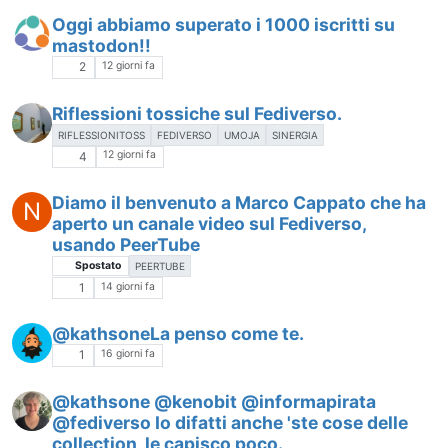
Oggi abbiamo superato i 1000 iscritti su
mastodon!!
12 giorni fa
2
Riflessioni tossiche sul Fediverso.
RIFLESSIONITOSS
FEDIVERSO
UMOJA
SINERGIA
12 giorni fa
4
Diamo il benvenuto a Marco Cappato che ha
N
aperto un canale video sul Fediverso,
usando PeerTube
Spostato
PEERTUBE
14 giorni fa
1
@kathsoneLa penso come te.
16 giorni fa
1
@kathsone @kenobit @informapirata
@fediverso Io difatti anche 'ste cose delle
collection, le capisco poco.