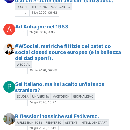
uso un #router con una sim card Spusu.
ROUTER
TELEFONO
MASTOAIUTO
5 lug 2026, 09:43
17
Ad Aubagne nel 1983
A
25 giu 2026, 09:59
1
#WSocial, metriche fittizie del patetico
social closed source europeo (e la bellezza
dei dati aperti).
WSOCIAL
25 giu 2026, 09:43
1
Sei italiano, ma hai scelto un'istanza
P
straniera?
SCUOLA
UNIVERSITÀ
MASTODON
GIORNALISMO
24 giu 2026, 16:22
1
Riflessioni tossiche sul Fediverso.
RIFLESSIONITOSS
FEDIVERSO
ALTTEXT
INTELLIGENZAART
20 giu 2026, 15:49
1