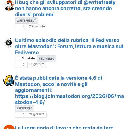
Il bug che gli sviluppatori di @writefreely
non hanno ancora corretto, sta creando
diversi problemi
WRITEFREELY
20 giorni fa
1
L'ultimo episodio della rubrica "Il Fediverso
oltre Mastodon": Forum, lettura e musica sul
Fediverso
Spostato
FEDIVERSO
21 giorni fa
2
È stata pubblicata la versione 4.6 di
Mastodon, ecco le novità e gli
aggiornamenti:
https://blog.joinmastodon.org/2026/06/ma
stodon-4.6/
FEDIVERSO
21 giorni fa
1
La lunga coda di lavoro che resta da fare