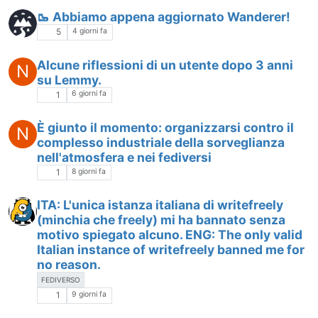
🥾 Abbiamo appena aggiornato Wanderer!
4 giorni fa
5
Alcune riflessioni di un utente dopo 3 anni
N
su Lemmy.
6 giorni fa
1
È giunto il momento: organizzarsi contro il
N
complesso industriale della sorveglianza
nell'atmosfera e nei fediversi
8 giorni fa
1
ITA: L'unica istanza italiana di writefreely
(minchia che freely) mi ha bannato senza
motivo spiegato alcuno. ENG: The only valid
Italian instance of writefreely banned me for
no reason.
FEDIVERSO
9 giorni fa
1