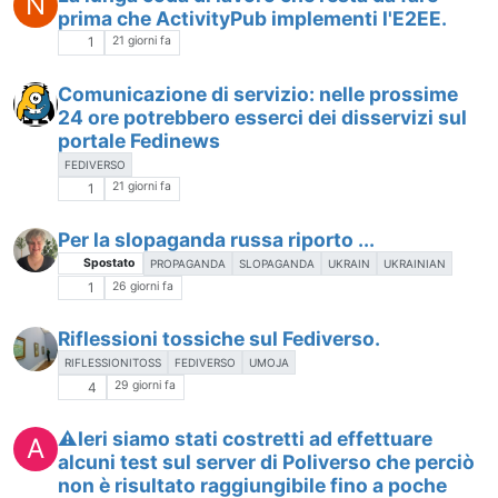
N
prima che ActivityPub implementi l'E2EE.
21 giorni fa
1
Comunicazione di servizio: nelle prossime
24 ore potrebbero esserci dei disservizi sul
portale Fedinews
FEDIVERSO
21 giorni fa
1
Per la slopaganda russa riporto ...
Spostato
PROPAGANDA
SLOPAGANDA
UKRAIN
UKRAINIAN
26 giorni fa
1
Riflessioni tossiche sul Fediverso.
RIFLESSIONITOSS
FEDIVERSO
UMOJA
29 giorni fa
4
⚠️Ieri siamo stati costretti ad effettuare
A
alcuni test sul server di Poliverso che perciò
non è risultato raggiungibile fino a poche