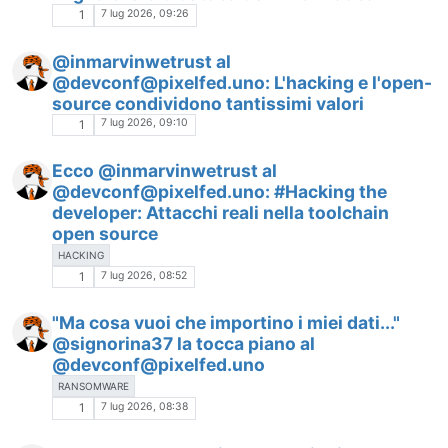
7 lug 2026, 09:26
1
@inmarvinwetrust al
@devconf@pixelfed.uno: L'hacking e l'open-
source condividono tantissimi valori
7 lug 2026, 09:10
1
Ecco @inmarvinwetrust al
@devconf@pixelfed.uno: #Hacking the
developer: Attacchi reali nella toolchain
open source
HACKING
7 lug 2026, 08:52
1
"Ma cosa vuoi che importino i miei dati..."
@signorina37 la tocca piano al
@devconf@pixelfed.uno
RANSOMWARE
7 lug 2026, 08:38
1