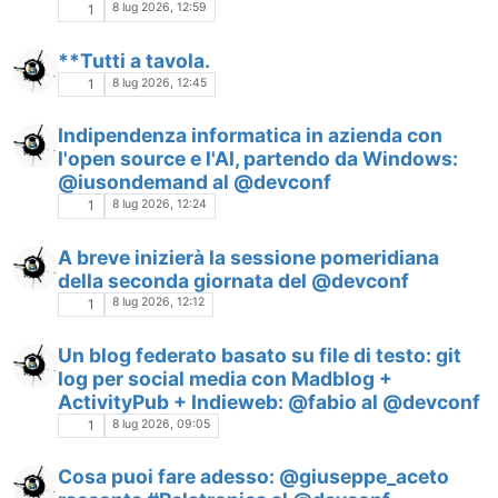
8 lug 2026, 12:59
1
**Tutti a tavola.
8 lug 2026, 12:45
1
Indipendenza informatica in azienda con
l'open source e l'AI, partendo da Windows:
@iusondemand al @devconf
8 lug 2026, 12:24
1
A breve inizierà la sessione pomeridiana
della seconda giornata del @devconf
8 lug 2026, 12:12
1
Un blog federato basato su file di testo: git
log per social media con Madblog +
ActivityPub + Indieweb: @fabio al @devconf
8 lug 2026, 09:05
1
Cosa puoi fare adesso: @giuseppe_aceto