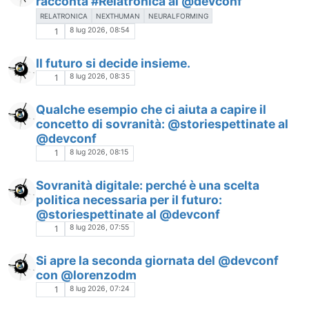
racconta #Relatronica al @devconf
RELATRONICA
NEXTHUMAN
NEURALFORMING
8 lug 2026, 08:54
1
Il futuro si decide insieme.
8 lug 2026, 08:35
1
Qualche esempio che ci aiuta a capire il
concetto di sovranità: @storiespettinate al
@devconf
8 lug 2026, 08:15
1
Sovranità digitale: perché è una scelta
politica necessaria per il futuro:
@storiespettinate al @devconf
8 lug 2026, 07:55
1
Si apre la seconda giornata del @devconf
con @lorenzodm
8 lug 2026, 07:24
1