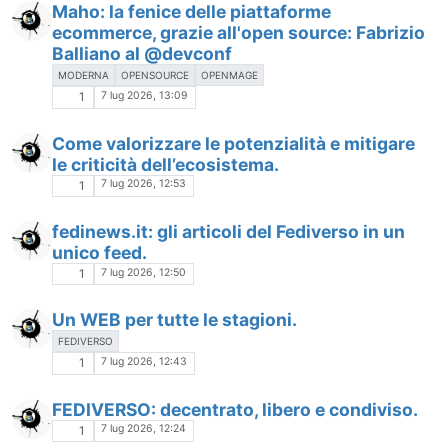
Maho: la fenice delle piattaforme
ecommerce, grazie all'open source: Fabrizio
Balliano al @devconf
MODERNA
OPENSOURCE
OPENMAGE
7 lug 2026, 13:09
1
Come valorizzare le potenzialità e mitigare
le criticità dell’ecosistema.
7 lug 2026, 12:53
1
fedinews.it: gli articoli del Fediverso in un
unico feed.
7 lug 2026, 12:50
1
Un WEB per tutte le stagioni.
FEDIVERSO
7 lug 2026, 12:43
1
FEDIVERSO: decentrato, libero e condiviso.
7 lug 2026, 12:24
1