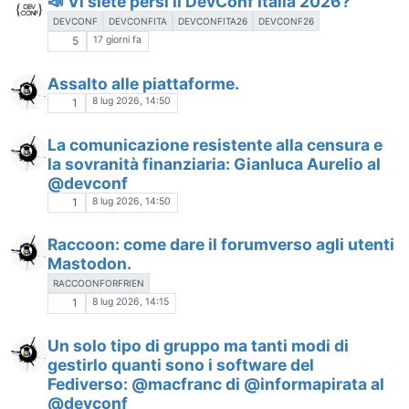
📣 Vi siete persi il DevConf Italia 2026?
DEVCONF
DEVCONFITA
DEVCONFITA26
DEVCONF26
17 giorni fa
5
Assalto alle piattaforme.
8 lug 2026, 14:50
1
La comunicazione resistente alla censura e
la sovranità finanziaria: Gianluca Aurelio al
@devconf
8 lug 2026, 14:50
1
Raccoon: come dare il forumverso agli utenti
Mastodon.
RACCOONFORFRIEN
8 lug 2026, 14:15
1
Un solo tipo di gruppo ma tanti modi di
gestirlo quanti sono i software del
Fediverso: @macfranc di @informapirata al
@devconf